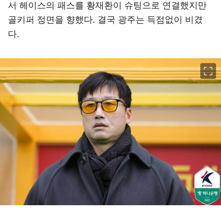
서 헤이스의 패스를 황재환이 슈팅으로 연결했지만
골키퍼 정면을 향했다. 결국 광주는 득점없이 비겼
다.
이미지 크게 보기