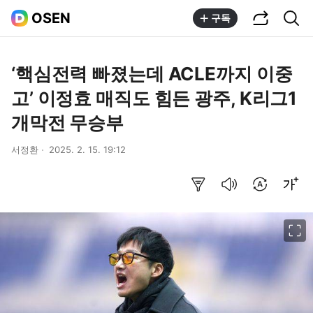
공유하기
통합검색
OSEN
구독
‘핵심전력 빠졌는데 ACLE까지 이중
고’ 이정효 매직도 힘든 광주, K리그1
개막전 무승부
서정환
2025. 2. 15. 19:12
요약보기
음성으로 듣기
번역 설정
글씨크기 조절하기
이미지 크게 보기