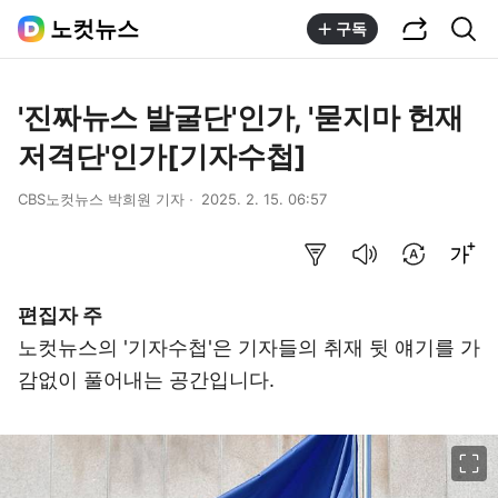
공유하기
통합검색
노컷뉴스
구독
'진짜뉴스 발굴단'인가, '묻지마 헌재
저격단'인가[기자수첩]
CBS노컷뉴스 박희원 기자
2025. 2. 15. 06:57
요약보기
음성으로 듣기
번역 설정
글씨크기 조절하기
편집자 주
노컷뉴스의 '기자수첩'은 기자들의 취재 뒷 얘기를 가
감없이 풀어내는 공간입니다.
이미지 크게 보기