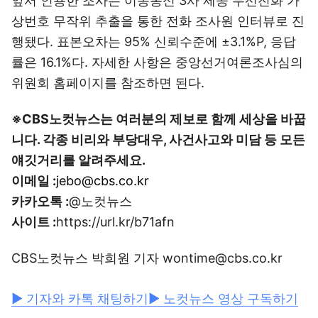
앞서 인용한 조사는 이동통신 3사 제공 무선전화 가
상번호 무작위 추출을 통한 전화 조사원 인터뷰로 진
행됐다. 표본오차는 95% 신뢰수준에 ±3.1%P, 응답
률은 16.1%다. 자세한 사항은 중앙선거여론조사심의
위원회 홈페이지를 참조하면 된다.
※CBS노컷뉴스는 여러분의 제보로 함께 세상을 바꿉
니다. 각종 비리와 부당대우, 사건사고와 미담 등 모든
얘깃거리를 알려주세요.
이메일 :
jebo@cbs.co.kr
카카오톡 :
@노컷뉴스
사이트 :
https://url.kr/b71afn
CBS노컷뉴스 박희원 기자 wontime@cbs.co.kr
▶ 기자와 카톡 채팅하기
▶ 노컷뉴스 영상 구독하기