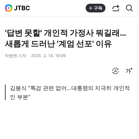
공유하기
통합검색
JTBC
구독
'답변 못할' 개인적 가정사 뭐길래…
새롭게 드러난 '계엄 선포' 이유
박병현 기자
2025. 2. 14. 19:06
번역 설정
글씨크기 조절하기
김봉식 "특검 관련 없어…대통령의 지극히 개인적
인 부분"