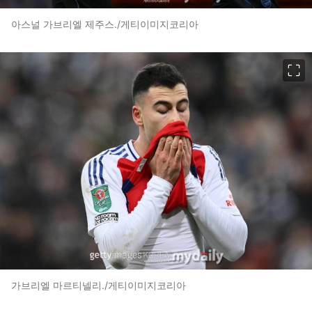
아스널 가브리엘 제주스./게티이미지코리아
이미지 크게 보기
가브리엘 마르티넬리./게티이미지코리아