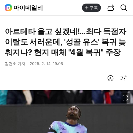
공유하기
통합검색
마이데일리
구독
아르테타 울고 싶겠네!…최다 득점자
이탈도 서러운데, '성골 유스' 복귀 늦
춰지나? 현지 매체 "4월 복귀" 주장
김건호 기자
2025. 2. 14. 19:06
번역 설정
글씨크기 조절하기
이미지 크게 보기