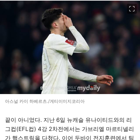
이미지 크게 보기
아스널 카이 하베르츠./게티이미지코리아
끝이 아니었다. 지난 6일 뉴캐슬 유나이티드와의 리
그컵(EFL컵) 4강 2차전에서는 가브리엘 마르티넬리
가 햄스트링을 다쳤다. 이어 두바이 전지훈련에서 팀