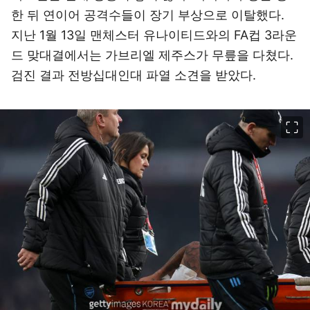
한 뒤 연이어 공격수들이 장기 부상으로 이탈했다.
지난 1월 13일 맨체스터 유나이티드와의 FA컵 3라운
드 맞대결에서는 가브리엘 제주스가 무릎을 다쳤다.
검진 결과 전방십대인대 파열 소견을 받았다.
이미지 크게 보기