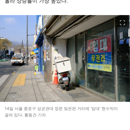
올라 상승률이 가장 높았다.
이미지 크게 보기
14일 서울 종로구 성균관대 정문 맞은편 거리에 ‘임대’ 현수막이
걸려 있다. 황동건 기자