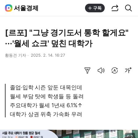
공유하기
통합검색
서울경제
구독
[르포] "그냥 경기도서 통학 할게요"
···'월세 쇼크' 덮친 대학가
황동건 기자
2025. 2. 14. 16:27
요약보기
음성으로 듣기
번역 설정
글씨크기 조절하기
졸업·입학 시즌 앞둔 대목인데
월세 부담 탓에 학생들 등 돌려
주요대학가 월세 1년새 6.1%↑
대학가 상권 위축 가속화 우려
이미지 크게 보기