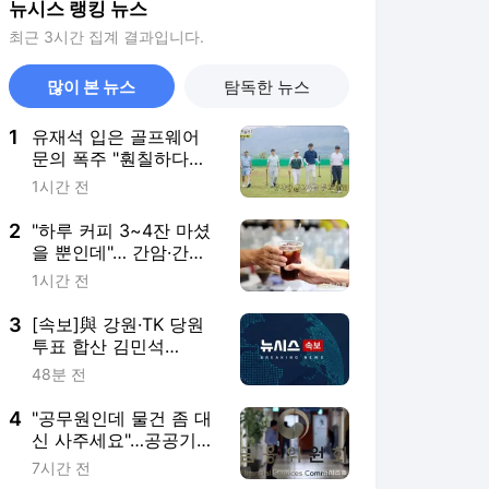
뉴시스 랭킹 뉴스
최근 3시간 집계 결과입니다.
많이 본 뉴스
탐독한 뉴스
1
유재석 입은 골프웨어
문의 폭주 "훤칠하다고
하더라"
1시간 전
2
"하루 커피 3~4잔 마셨
을 뿐인데"… 간암·간경
변 위험 뚝
1시간 전
3
[속보]與 강원·TK 당원
투표 합산 김민석
48.54%로 승리…정청래
48분 전
44.40%
4
"공무원인데 물건 좀 대
신 사주세요"…공공기관
사칭 대리구매 주의
7시간 전