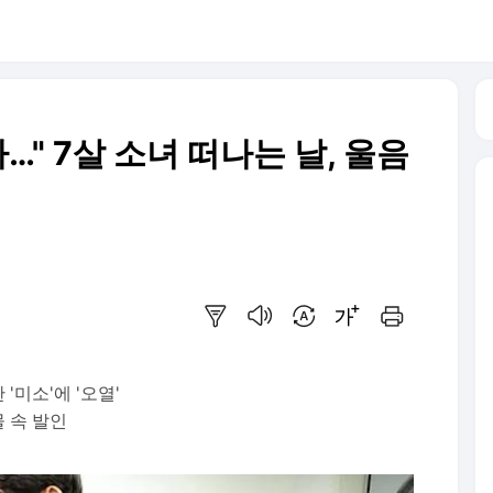
…" 7살 소녀 떠나는 날, 울음
요약보기
음성으로 듣기
번역 설정
글씨크기 조절하기
인쇄하기
'미소'에 '오열'
물 속 발인