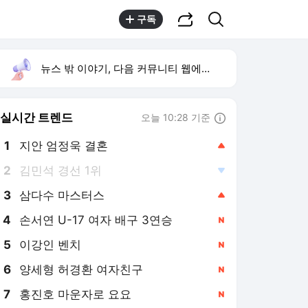
공유하기
검색
구독
뉴스 밖 이야기, 다음 커뮤니티 웹에서 보기
실시간 트렌드
오늘 10:28 기준
툴팁보기
1
지안 엄정욱 결혼
,상승
2
김민석 경선 1위
,하락
3
삼다수 마스터스
,상승
4
손서연 U-17 여자 배구 3연승
,신규
5
이강인 벤치
,신규
6
양세형 허경환 여자친구
,신규
7
홍진호 마운자로 요요
,신규