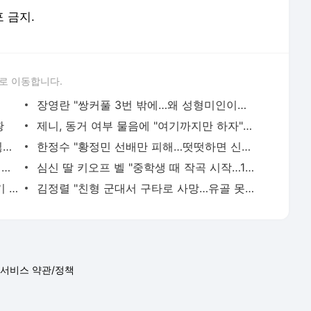
황
제니, 동거 여부 물음에 "여기까지만 하자" 웃음
유혜정, 자궁적출 수술 고백 "여성성을 잃는 것이…"
한정수 "황정민 선배만 피해…떳떳하면 신분 공개하라"
손떨림 건강이상설 한승연…"목디스크 심해 치료 중"
심신 딸 키오프 벨 "중학생 때 작곡 시작…1000곡 넘어"
18살 차 장기하와 연애 중 윤가이…갑자기 단발머리
김정렬 "친형 군대서 구타로 사망…유골 못 찾아"
서비스 약관/정책
 글쓴이에 있으며, Daum의 입장과 다를 수 있습니다.