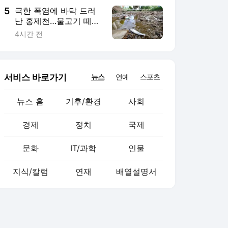
5
극한 폭염에 바닥 드러
난 홍제천…물고기 떼죽
음도 [뉴시스Pic]
4시간 전
서비스 바로가기
뉴스
연예
스포츠
뉴스 홈
기후/환경
사회
경제
정치
국제
문화
IT/과학
인물
지식/칼럼
연재
배열설명서