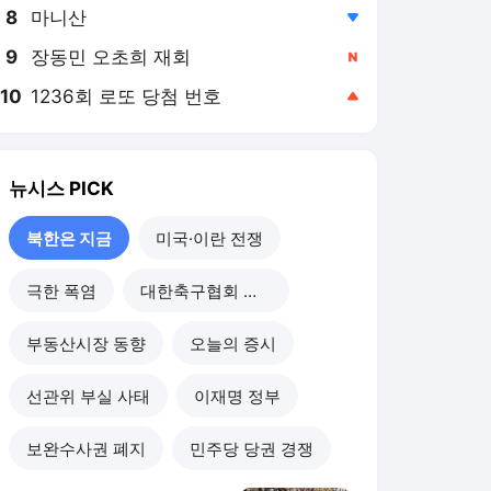
8
마니산
,하락
9
장동민 오초희 재회
,신규
10
1236회 로또 당첨 번호
,상승
뉴시스
PICK
북한은 지금
미국·이란 전쟁
극한 폭염
대한축구협회 개혁
부동산시장 동향
오늘의 증시
선관위 부실 사태
이재명 정부
보완수사권 폐지
민주당 당권 경쟁