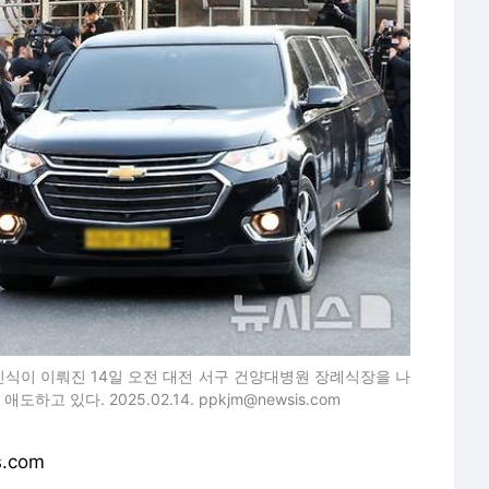
발인식이 이뤄진 14일 오전 대전 서구 건양대병원 장례식장을 나
 있다. 2025.02.14. ppkjm@newsis.com
s.com
포 금지.
로 이동합니다.
장영란 "쌍커풀 3번 밖에…왜 성형미인이라고 하냐"