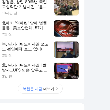
김정은, 창립 80주년 국립
교향악단 기념사진…"음악,
국가부흥 추동력"
10시간 전
北해커 '역해킹' 당해 범행
들통…美보안업체, 57개국
공격 흔적 확인
2일 전
북, 단거리탄도미사일 쏘고
도 관영매체 보도 없어(종
합)
2일 전
北, 단거리탄도미사일 1발
발사…UFS 연습 앞두고 도
발(종합)
3일 전
북한은 지금
더보기