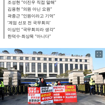
조성현 “이진우 직접 말해”
김용현 “의원 아닌 요원”
곽종근 “인원이라고 기억”
‘계엄 선포 전 국무회의’
이상민 “국무회의라 생각”
한덕수·최상목 “아니다”
이미지 크게 보기