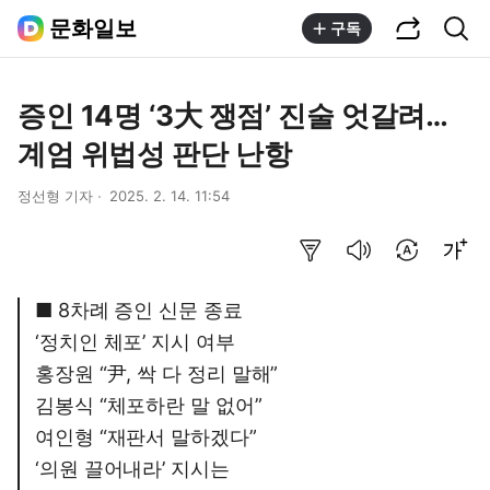
공유하기
통합검색
문화일보
구독
증인 14명 ‘3大 쟁점’ 진술 엇갈려…
계엄 위법성 판단 난항
정선형 기자
2025. 2. 14. 11:54
요약보기
음성으로 듣기
번역 설정
글씨크기 조절하기
■ 8차례 증인 신문 종료
‘정치인 체포’ 지시 여부
홍장원 “尹, 싹 다 정리 말해”
김봉식 “체포하란 말 없어”
여인형 “재판서 말하겠다”
‘의원 끌어내라’ 지시는