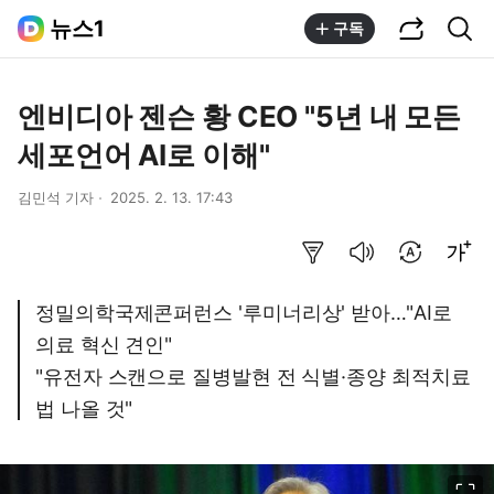
공유하기
통합검색
뉴스1
구독
엔비디아 젠슨 황 CEO "5년 내 모든
세포언어 AI로 이해"
김민석 기자
2025. 2. 13. 17:43
요약보기
음성으로 듣기
번역 설정
글씨크기 조절하기
정밀의학국제콘퍼런스 '루미너리상' 받아…"AI로
의료 혁신 견인"
"유전자 스캔으로 질병발현 전 식별·종양 최적치료
법 나올 것"
이미지 크게 보기