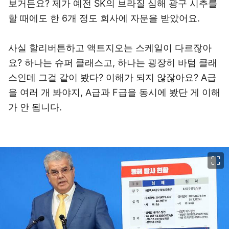
보거든요? 제가 예전 SK의 브라질 심해 광구 시추를
할 때에도 한 6개 정도 회사에 자문을 받았어요.
사실 할리버튼하고 액트지오는 스케일이 다르잖아
요? 하나는 슈퍼 클래스고, 하나는 굉장히 바텀 클래
스인데 그걸 같이 봤다? 이해가 되지 않잖아요? A급
을 여러 개 봐야지, A급과 F급을 동시에 봤단 게 이해
가 안 됩니다.
이미지 크게 보기