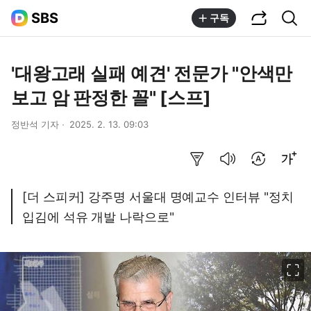
공유하기
통합검색
SBS
구독
'대왕고래 실패 예견' 전문가 "안색만
보고 암 판정한 꼴" [스프]
정반석 기자
2025. 2. 13. 09:03
요약보기
음성으로 듣기
번역 설정
글씨크기 조절하기
[더 스피커] 강주명 서울대 명예교수 인터뷰 "정치
입김에 석유 개발 나락으로"
이미지 크게 보기