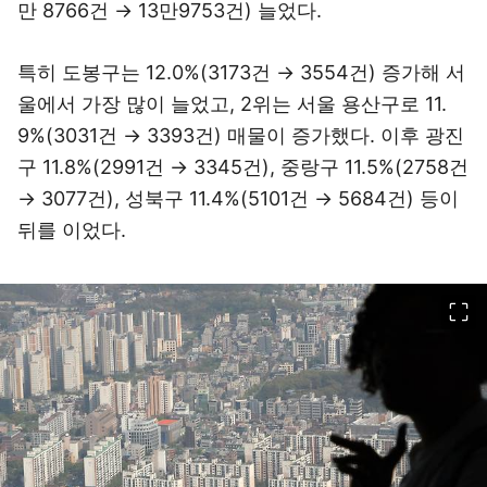
만 8766건 → 13만9753건) 늘었다.
특히 도봉구는 12.0%(3173건 → 3554건) 증가해 서
울에서 가장 많이 늘었고, 2위는 서울 용산구로 11.
9%(3031건 → 3393건) 매물이 증가했다. 이후 광진
구 11.8%(2991건 → 3345건), 중랑구 11.5%(2758건
→ 3077건), 성북구 11.4%(5101건 → 5684건) 등이
뒤를 이었다.
이미지 크게 보기