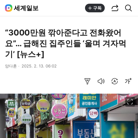
공유하기
통합검색
세계일보
구독
“3000만원 깎아준다고 전화왔어
요”… 급해진 집주인들 ‘울며 겨자먹
기’ [뉴스+]
양다훈
2025. 2. 13. 06:02
요약보기
음성으로 듣기
번역 설정
글씨크기 조절하기
이미지 크게 보기