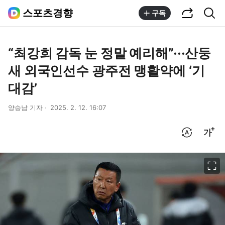
공유하기
통합검색
스포츠경향
구독
“최강희 감독 눈 정말 예리해”···산둥
새 외국인선수 광주전 맹활약에 ‘기
대감’
양승남 기자
2025. 2. 12. 16:07
번역 설정
글씨크기 조절하기
이미지 크게 보기