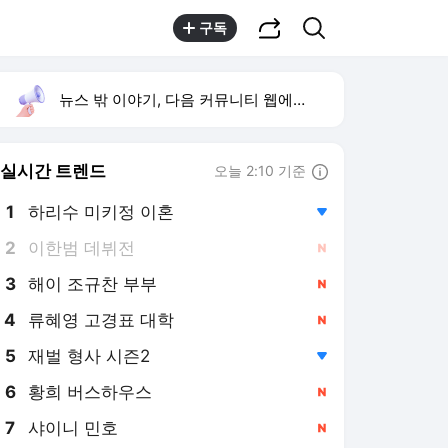
공유하기
검색
구독
뉴스 밖 이야기, 다음 커뮤니티 웹에서 보기
실시간 트렌드
오늘 2:10 기준
툴팁보기
1
하리수 미키정 이혼
,하락
2
이한범 데뷔전
,신규
3
해이 조규찬 부부
,신규
4
류혜영 고경표 대학
,신규
5
재벌 형사 시즌2
,하락
6
황희 버스하우스
,신규
7
샤이니 민호
,신규