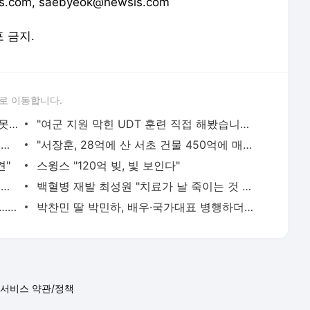
하리수 "미키정 보내주고 싶어 이혼…애 못 낳아 미안했다"
"여군 지원 막힌 UDT 훈련 직접 해봤습니다"…707 출신 女유튜버 '완벽 소화'
표창원, 남규리에 15년 만에 사과…"제가 틀렸습니다"
"서장훈, 28억에 산 서초 건물 450억에 매물로"
견"
스윙스 "120억 빚, 빛 보인다"
장재인 "서울 집 판 뒤 2배 뛰어…가슴이 찢어진다"
백혈병 재발 최성원 "치료가 날 죽이는 것 같았다" 눈물
홍서범♥조갑경, 아들 불륜 사과 후 근황…밝은 미소
박찬민 딸 박민하, 배우·국가대표 병행하더니…여유로운 근황 공개
서비스 약관/정책
 글쓴이에 있으며, Daum의 입장과 다를 수 있습니다.