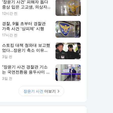
'장윤기 사건' 피해자 돕다
중상 입은 고교생, 의상자
인정
12시간 전
경찰, 9월 초부터 경찰관
가족 사건 '상피제' 시행
17시간 전
스토킹 대책 청와대 보고했
었다…장윤기 축소 이유였
나?
3일 전
"장윤기 사건 경찰관 기소
는 국면전환용 용두사미 수
사"
3일 전
장윤기 사건
더보기