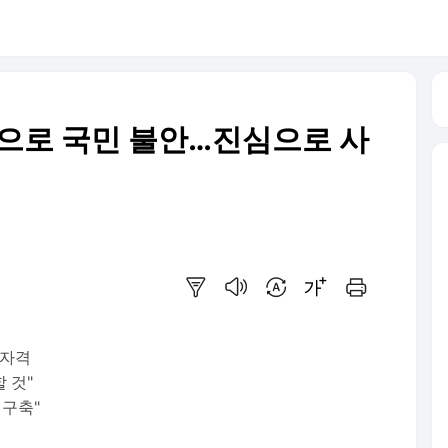
으로 국민 불안…진심으로 사
요약보기
음성으로 듣기
번역 설정
글씨크기 조절하기
인쇄하기
 자격
 것"
 구축"