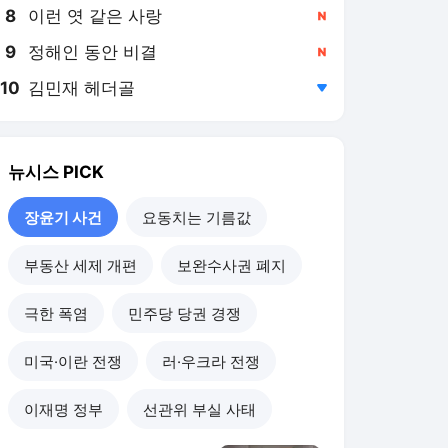
8
이런 엿 같은 사랑
,신규
9
정해인 동안 비결
,신규
10
김민재 헤더골
,하락
뉴시스
PICK
장윤기 사건
요동치는 기름값
부동산 세제 개편
보완수사권 폐지
극한 폭염
민주당 당권 경쟁
미국·이란 전쟁
러·우크라 전쟁
이재명 정부
선관위 부실 사태