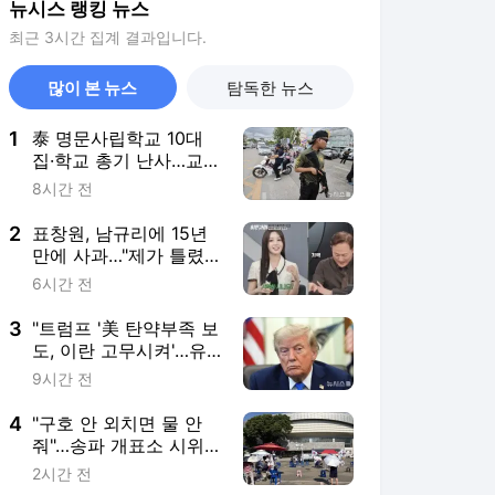
뉴시스 랭킹 뉴스
최근 3시간 집계 결과입니다.
많이 본 뉴스
탐독한 뉴스
1
泰 명문사립학교 10대
집·학교 총기 난사…교사
·학생 등 9명 사망(종합
8시간 전
2보)
2
표창원, 남규리에 15년
만에 사과…"제가 틀렸
습니다"
6시간 전
3
"트럼프 '美 탄약부족 보
도, 이란 고무시켜'…유
출자 색출 지시"
9시간 전
4
"구호 안 외치면 물 안
줘"…송파 개표소 시위,
폭염에 동력 뚝[현장]
2시간 전