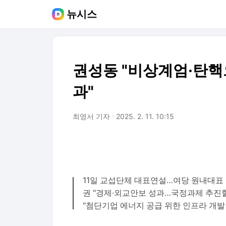
뉴시스
권성동 "비상계엄·탄핵
과"
최영서 기자
2025. 2. 11. 10:15
11일 교섭단체 대표연설…여당 원내대표
권 "경제·외교안보 성과…국정과제 추진할
"첨단기업 에너지 공급 위한 인프라 개발