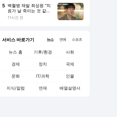
5
백혈병 재발 최성원 "치
료가 날 죽이는 것 같았
다" 눈물
11시간 전
서비스 바로가기
뉴스
연예
스포츠
뉴스 홈
기후/환경
사회
경제
정치
국제
문화
IT/과학
인물
지식/칼럼
연재
배열설명서