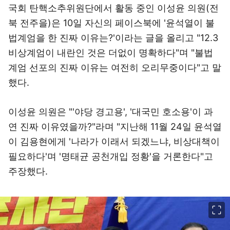
국회 탄핵소추위원단에서 활동 중인 이성윤 의원(전
북 전주을)은 10일 자신의 페이스북에 '윤석열이 불
법계엄을 한 진짜 이유는?'이라는 글을 올리고 "12.3
비상계엄이 내란인 것은 더없이 명확하다"며 "불법
계엄 선포의 진짜 이유는 여전히 오리무중이다"고 말
했다.
이성윤 의원은 "'야당 경고용', '대국민 호소용'이 과
연 진짜 이유였을까?"라며 "지난해 11월 24일 윤석열
이 김용현에게 '나라가 이래서 되겠느냐, 비상대책이
필요하다'며 '명태균 공천개입 정황'을 거론한다"고
주장했다.
이미지 크게 보기