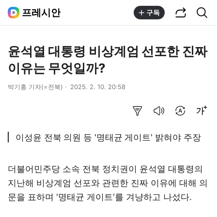
공유하기
통합검색
프레시안
구독
윤석열 대통령 비상계엄 선포한 진짜
이유는 무엇일까?
박기홍 기자(=전북)
2025. 2. 10. 20:58
요약보기
음성으로 듣기
번역 설정
글씨크기 조절하기
이성윤 전북 의원 등 '명태균 게이트' 밝혀야 주장
더불어민주당 소속 전북 정치권이 윤석열 대통령의
지난해 비상계엄 선포와 관련한 진짜 이유에 대해 의
문을 표하며 '명태균 게이트'를 겨냥하고 나섰다.