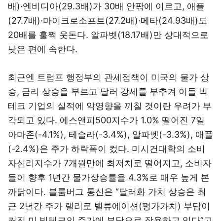
배)·엔비디아(29.3배)가 30배 안팎에 이르고, 애플
(27.7배)·마이크로소프트(27.2배)·메타(24.93배)도
20배를 훌쩍 웃돈다. 알파벳(18.17배)만 상대적으로
낮은 편에 속한다.
최근엔 트럼프 행정부의 관세정책이 미국의 물가 상
승, 금리 상승을 부르고 달러 강세를 부추겨 이들 빅
테크 기업의 실적에 악영향을 끼칠 것이란 우려가 부
각되고 있다. 에스앤피500지수가 1.0% 떨어진 7일
아마존(-4.1%), 테슬라(-3.4%), 알파벳(-3.3%), 애플
(-2.4%)은 주가 하락폭이 컸다. 미시건대학의 소비
자심리지수가 7개월만에 최저치로 떨어지고, 소비자
들이 향후 1년간 물가상승률을 4.3%로 매우 높게 본
까닭이다. 블룸버그 통신은 “달러화 가치 상승은 최
근 2년간 주가 랠리로 밸류에이션(평가가치) 부담이
커진 미 빅테크의 주가에 부담으로 작용하고 있다”고