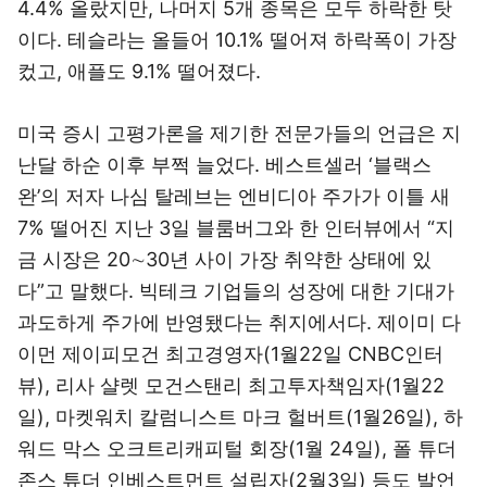
4.4% 올랐지만, 나머지 5개 종목은 모두 하락한 탓
이다. 테슬라는 올들어 10.1% 떨어져 하락폭이 가장
컸고, 애플도 9.1% 떨어졌다.
미국 증시 고평가론을 제기한 전문가들의 언급은 지
난달 하순 이후 부쩍 늘었다. 베스트셀러 ‘블랙스
완’의 저자 나심 탈레브는 엔비디아 주가가 이틀 새
7% 떨어진 지난 3일 블룸버그와 한 인터뷰에서 “지
금 시장은 20∼30년 사이 가장 취약한 상태에 있
다”고 말했다. 빅테크 기업들의 성장에 대한 기대가
과도하게 주가에 반영됐다는 취지에서다. 제이미 다
이먼 제이피모건 최고경영자(1월22일 CNBC인터
뷰), 리사 샬렛 모건스탠리 최고투자책임자(1월22
일), 마켓워치 칼럼니스트 마크 헐버트(1월26일), 하
워드 막스 오크트리캐피털 회장(1월 24일), 폴 튜더
존스 튜더 인베스트먼트 설립자(2월3일) 등도 발언