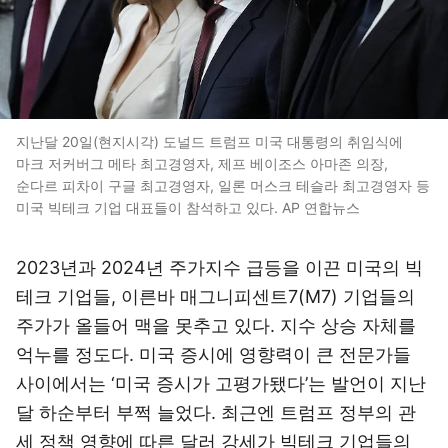
지난달 20일(현지시각) 도널드 트럼프 미국 대통령의 취임식에
마크 저커버그 메타 최고경영자, 제프 베이조스 아마존 의장,
순다르 피차이 구글 최고경영자, 일론 머스크 테슬라 최고경영자 등
미국 빅테크 기업 대표들이 참석하고 있다. AP 연합뉴스
2023년과 2024년 주가지수 급등을 이끈 미국의 빅
테크 기업들, 이른바 매그니피센트7(M7) 기업들의
주가가 올들어 맥을 못추고 있다. 지수 상승 자체를
억누를 정도다. 미국 증시에 영향력이 큰 전문가들
사이에서는 ‘미국 증시가 고평가됐다’는 발언이 지난
달 하순부터 부쩍 늘었다. 최근엔 트럼프 정부의 관
세 정책 영향에 따른 달러 강세가 빅테크 기업들의