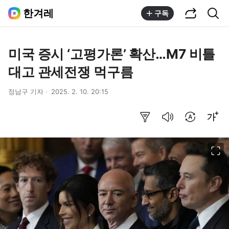
공유하기
통합검색
한겨레
구독
미국 증시 ‘고평가론’ 확산…M7 비틀
대고 관세전쟁 먹구름
정남구 기자
2025. 2. 10. 20:15
요약보기
음성으로 듣기
번역 설정
글씨크기 조절하기
이미지 크게 보기