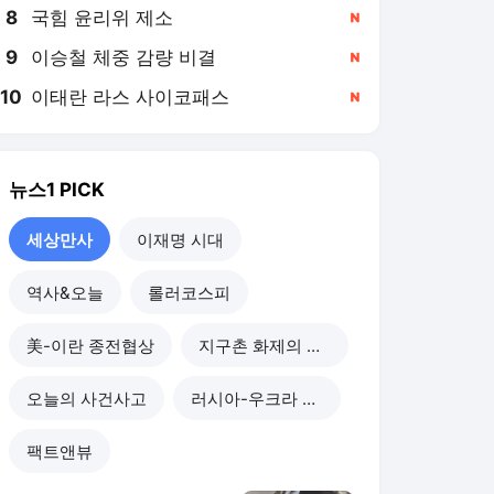
8
국힘 윤리위 제소
,신규
9
이승철 체중 감량 비결
,신규
10
이태란 라스 사이코패스
,신규
뉴스1
PICK
세상만사
이재명 시대
역사&오늘
롤러코스피
美-이란 종전협상
지구촌 화제의 뉴스
오늘의 사건사고
러시아-우크라 전쟁
팩트앤뷰