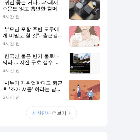
"귀신 쫓는 거다"…카페서
주문도 않고 흡연한 할머
니, 만류하자 '헛소리'
6시간 전
"부모님 포함 주변 모두에
게 비밀로 할 것"…출근길
문득 산 복권 1등 '대박'
6시간 전
"한국산 물은 변기 물로나
써라"… 지진 구호 생수 받
은 일본인 망발
6시간 전
"시누이 재취업한다고 퇴근
후 '조카 셔틀' 하라는 남
편…이게 맞나요?"
6시간 전
세상만사
더보기