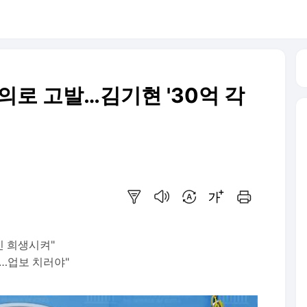
의로 고발…김기현 '30억 각
요약보기
음성으로 듣기
번역 설정
글씨크기 조절하기
인쇄하기
민 희생시켜"
…업보 치러야"