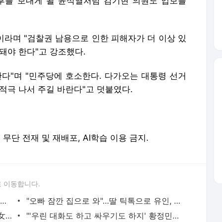
후를 보내게 될 윤석열처럼 김기현 의원도 업보를
이라며 "검찰권 남용으로 인한 피해자가 더 이상 있
돼야 한다"고 강조했다.
한다"며 "민주당에 호소한다. 다가오는 대통령 선거
적극 나서 주길 바란다"고 덧붙였다.
erved. 무단 전재 및 재배포, AI학습 이용 금지.
 이동합니다.
"호텔서 상간남과 스킨십 나눈 시누이 목격…제 남편이 입 다물라 하네요"
"오빠 잠깐 집으로 와"…딸 틱톡으로 유인, 성폭행 복수한 아빠
"10억 버는데 9억 써요?"…삼전男♥닉스女 3:3 단체소개팅 예능 화제
"'우린 대화도 하고 싸우기도 하지' 황정민이 1년간 62차례 먼저 전화"