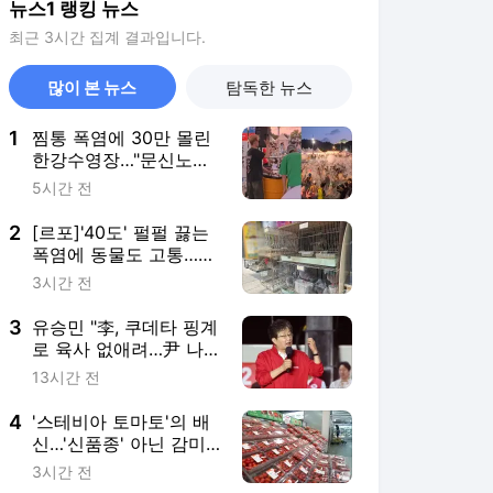
뉴스1 랭킹 뉴스
최근 3시간 집계 결과입니다.
많이 본 뉴스
탐독한 뉴스
1
찜통 폭염에 30만 몰린
한강수영장…"문신노출·
유해음원 막아달라"
5시간 전
2
[르포]'40도' 펄펄 끓는
폭염에 동물도 고통…케
이지 속 '다닥다닥'
3시간 전
3
유승민 "李, 쿠데타 핑계
로 육사 없애려…尹 나
온 서울대·충암고도 없
13시간 전
애라"
4
'스테비아 토마토'의 배
신…'신품종' 아닌 감미
료 주입 가공식품
3시간 전