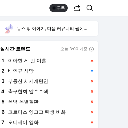
공유하기
검색
구독
뉴스 밖 이야기, 다음 커뮤니티 웹에서 보기
실시간 트렌드
오늘 3:00 기준
툴팁보기
1
이아현 세 번 이혼
,상승
2
배인규 사망
,하락
4
축구협회 압수수색
,신규
5
폭염 온열질환
,신규
6
코르티스 영크크 탄생 비화
,신규
7
오디세이 영화
,상승