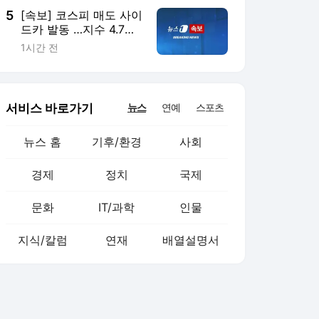
5
[속보] 코스피 매도 사이
드카 발동 …지수 4.7%
급락
1시간 전
서비스 바로가기
뉴스
연예
스포츠
뉴스 홈
기후/환경
사회
경제
정치
국제
문화
IT/과학
인물
지식/칼럼
연재
배열설명서