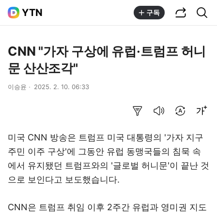
공유하기
통합검색
YTN
구독
CNN "가자 구상에 유럽·트럼프 허니
문 산산조각"
이승윤
2025. 2. 10. 06:33
요약보기
음성으로 듣기
번역 설정
글씨크기 조절하기
미국 CNN 방송은 트럼프 미국 대통령의 '가자 지구
주민 이주 구상'에 그동안 유럽 동맹국들의 침묵 속
에서 유지됐던 트럼프와의 '글로벌 허니문'이 끝난 것
으로 보인다고 보도했습니다.
CNN은 트럼프 취임 이후 2주간 유럽과 영미권 지도