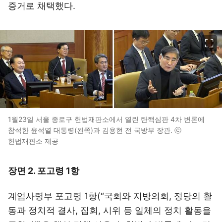
증거로 채택했다.
이미지 크게 보기
1월23일 서울 종로구 헌법재판소에서 열린 탄핵심판 4차 변론에
참석한 윤석열 대통령(왼쪽)과 김용현 전 국방부 장관. ⓒ
헌법재판소 제공
장면 2. 포고령 1항
계엄사령부 포고령 1항(“국회와 지방의회, 정당의 활
동과 정치적 결사, 집회, 시위 등 일체의 정치 활동을