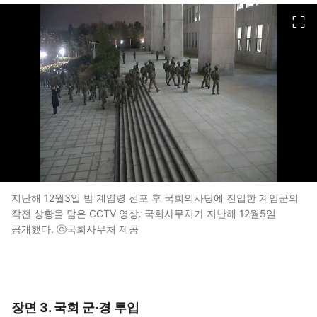
이미지 크게 보기
지난해 12월3일 밤 계엄령 선포 후 국회의사당에 진입한 계엄군의
작전 상황을 담은 CCTV 영상. 국회사무처가 지난해 12월5일
공개했다. ⓒ국회사무처 제공
장면 3. 국회 군·경 투입