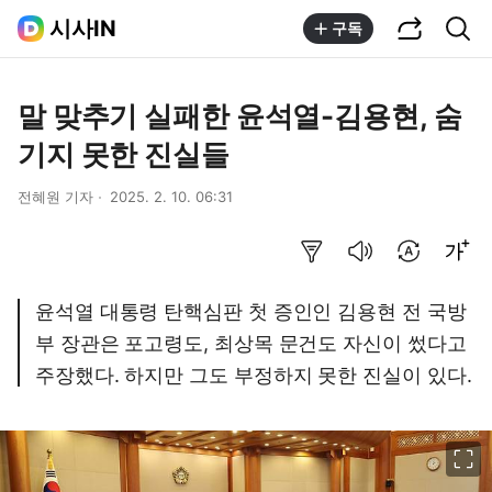
공유하기
통합검색
시사IN
구독
말 맞추기 실패한 윤석열-김용현, 숨
기지 못한 진실들
전혜원 기자
2025. 2. 10. 06:31
요약보기
음성으로 듣기
번역 설정
글씨크기 조절하기
윤석열 대통령 탄핵심판 첫 증인인 김용현 전 국방
부 장관은 포고령도, 최상목 문건도 자신이 썼다고
주장했다. 하지만 그도 부정하지 못한 진실이 있다.
이미지 크게 보기