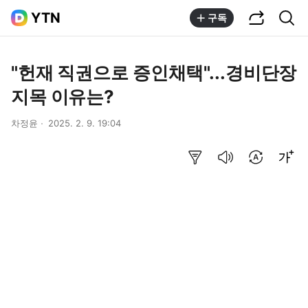
공유하기
통합검색
YTN
구독
"헌재 직권으로 증인채택"...경비단장
지목 이유는?
차정윤
2025. 2. 9. 19:04
요약보기
음성으로 듣기
번역 설정
글씨크기 조절하기