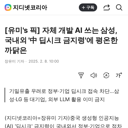
공유하기
통합검색
지디넷코리아
구독
[유미's 픽] 자체 개발 AI 쓰는 삼성,
국내외 '中 딥시크 금지령'에 평온한
까닭은
장유미 기자
2025. 2. 8. 10:00
요약보기
음성으로 듣기
번역 설정
글씨크기 조절하기
기밀유출 우려로 정부·기업 딥시크 접속 차단…삼
성·LG 등 대기업, 외부 LLM 활용 이미 금지
(지디넷코리아=장유미 기자)중국 생성형 인공지능
(AI) '딥시크' 금지령이 국내외서 정부·기업으로 점차