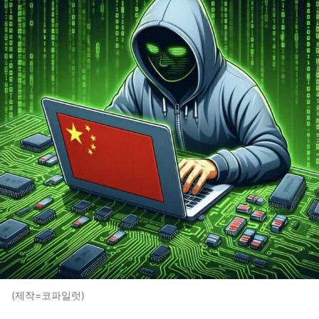
(제작=코파일럿)