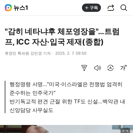
공유하기
통합검색
뉴스1
구독
"감히 네타냐후 체포영장을"…트럼
프, ICC 자산·입국 제재(종합)
류정민 특파원 강민경 기자
2025. 2. 7. 09:50
요약보기
음성으로 듣기
번역 설정
글씨크기 조절하기
행정명령 서명…"미국·이스라엘은 전쟁법 엄격히
준수하는 민주국가"
반기독교적 편견 근절 위한 TF도 신설…백악관 내
신앙담당 사무실도
이미지 크게 보기