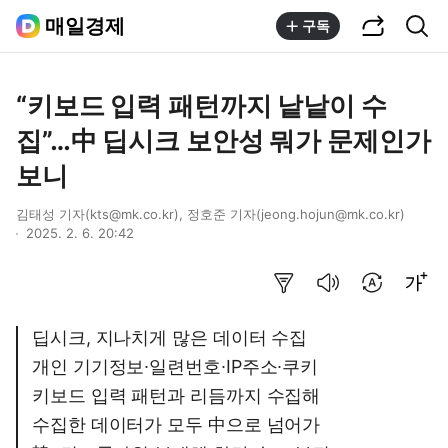
공유하기
통합검색
매일경제
구독
“키보드 입력 패턴까지 낱낱이 수
집”…中 딥시크 보안성 뭐가 문제인가
보니
김태성 기자(kts@mk.co.kr), 정호준 기자(jeong.hojun@mk.co.kr)
2025. 2. 6. 20:42
요약보기
음성으로 듣기
번역 설정
글씨크기 조절하기
딥시크, 지나치게 많은 데이터 수집
개인 기기정보∙일련번호∙IP주소∙쿠키
키보드 입력 패턴과 리듬까지 수집해
수집한 데이터가 모두 中으로 넘어가