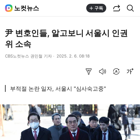
공유하기
통합검색
노컷뉴스
구독
尹 변호인들, 알고보니 서울시 인권
위 소속
CBS노컷뉴스 권민철 기자
2025. 2. 6. 08:18
요약보기
음성으로 듣기
번역 설정
글씨크기 조절하기
부적절 논란 일자, 서울시 "심사숙고중"
이미지 크게 보기