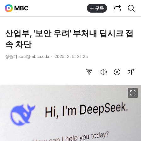
공유하기
통합검색
MBC
구독
산업부, '보안 우려' 부처내 딥시크 접
속 차단
장슬기 seul@mbc.co.kr
2025. 2. 5. 21:25
요약보기
음성으로 듣기
번역 설정
글씨크기 조절하기
이미지 크게 보기