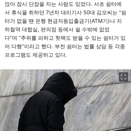
앉아 잠시 단잠을 자는 사람도 있었다. 서초 쉼터에
서 휴식을 취하던 7년차 대리기사 50대 김모씨는 “쉼
터가 없을 땐 은행 현금자동입출금기(ATM기)나 지
하철역 대합실, 편의점 등에서 쉴 수밖에 없었
다”며 “추위를 피하고 핫팩도 받을 수 있는 쉼터가 있
어 다행”이라고 했다. 부천 쉼터는 법률 상담 등 각종
프로그램도 제공하고 있다.
이미지 크게 보기