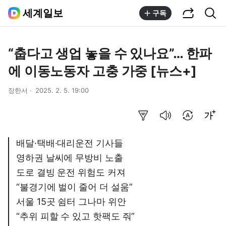
공유하기
통합검색
세계일보
구독
“춥다고 생업 놓을 수 있나요”… 한파
에 이동노동자 고충 가중 [뉴스+]
장한서
2025. 2. 5. 19:00
요약보기
음성으로 듣기
번역 설정
글씨크기 조절하기
배달·택배·대리운전 기사들
영하권 날씨에 무방비 노출
도로 결빙 운전 위험도 커져
“불경기에 벌이 줄어 더 설움”
서울 15곳 쉼터 그나마 위안
“추위 피할 수 있고 핫팩도 줘”