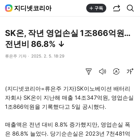
공유하기
통합검색
지디넷코리아
구독
SK온, 작년 영업손실 1조866억원…
전년비 86.8% ↓
류은주 기자
2025. 2. 5. 18:29
요약보기
음성으로 듣기
번역 설정
글씨크기 조절하기
(지디넷코리아=류은주 기자)SK이노베이션 배터리
자회사 SK온이 지난해 매출 14조347억원, 영업손실
1조866억원을 기록했다고 5일 공시했다.
매출액은 전년 대비 8.8% 증가했지만, 영업손실 폭
은 86.8% 늘었다. 당기순손실은 2023년 7천481억