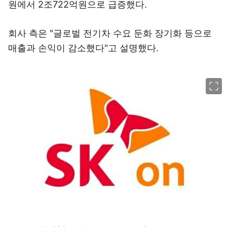
원에서 2조722억원으로 급증했다.
회사 측은 "글로벌 전기차 수요 둔화 장기화 등으로
매출과 손익이 감소했다"고 설명했다.
이미지 크게 보기