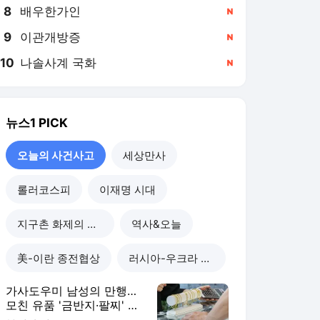
8
배우한가인
,신규
9
이관개방증
,신규
10
나솔사계 국화
,신규
뉴스1
PICK
오늘의 사건사고
세상만사
롤러코스피
이재명 시대
지구촌 화제의 뉴스
역사&오늘
美-이란 종전협상
러시아-우크라 전쟁
가사도우미 남성의 만행…
모친 유품 '금반지·팔찌' 녹
여 팔았다