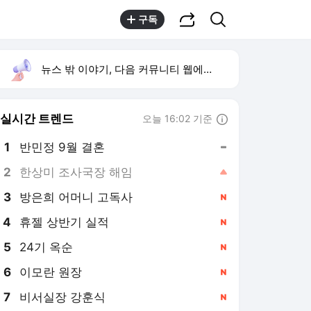
공유하기
검색
구독
뉴스 밖 이야기, 다음 커뮤니티 웹에서 보기
실시간 트렌드
오늘 16:02 기준
툴팁보기
1
반민정 9월 결혼
,유지
2
한상미 조사국장 해임
,상승
3
방은희 어머니 고독사
,신규
4
휴젤 상반기 실적
,신규
5
24기 옥순
,신규
6
이모란 원장
,신규
7
비서실장 강훈식
,신규