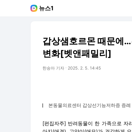
뉴스1
갑상샘호르몬 때문에…
변화[벳앤패밀리]
한송아 기자
2025. 2. 5. 14:45
본동물의료센터 갑상선기능저하증 증례
[편집자주] 반려동물이 한 가족으로 자
아지(애견), 고양이(애묘)가 건강하게 