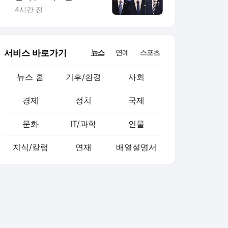
임 끝" 金 "제가 과반"
4시간 전
(종합)
서비스 바로가기
뉴스
연예
스포츠
뉴스 홈
기후/환경
사회
경제
정치
국제
문화
IT/과학
인물
지식/칼럼
연재
배열설명서