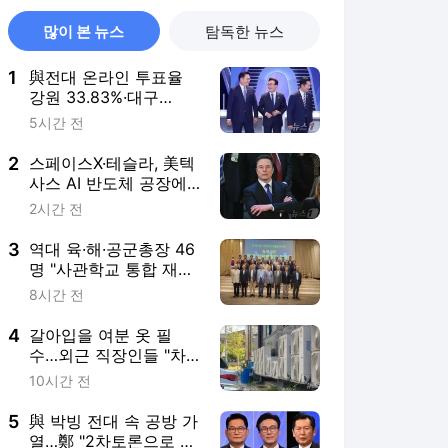
많이 본 뉴스
탐독한 뉴스
1
與전대 온라인 투표율
강원 33.83%·대구
61.72%·경북 60.12%
5시간 전
2
스페이스X·테슬라, 美텍
사스 AI 반도체 공장에
23조9000억원 투자
2시간 전
3
역대 육·해·공군총장 46
명 "사관학교 통합 재검
토해야"
8시간 전
4
갈아입을 여분 옷 필
수…외근 직장인들 "차
시동 끄는 게 두렵다"
10시간 전
5
與 박빙 전대 속 공방 가
열…鄭 "2차토론으로 게