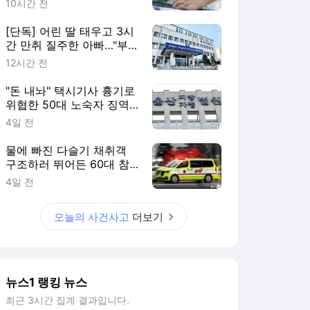
10시간 전
[단독] 어린 딸 태우고 3시
간 만취 질주한 아빠…"부
부싸움 뒤 홧김에"
12시간 전
"돈 내놔" 택시기사 흉기로
위협한 50대 노숙자 징역
2년
4일 전
물에 빠진 다슬기 채취객
구조하러 뛰어든 60대 참
변…익수자는 회복
4일 전
오늘의 사건사고
더보기
뉴스1 랭킹 뉴스
최근 3시간 집계 결과입니다.