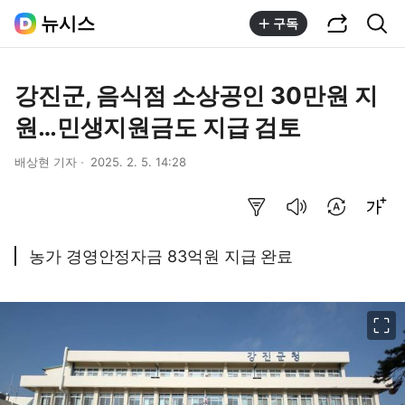
공유하기
통합검색
뉴시스
구독
강진군, 음식점 소상공인 30만원 지
원…민생지원금도 지급 검토
배상현 기자
2025. 2. 5. 14:28
요약보기
음성으로 듣기
번역 설정
글씨크기 조절하기
농가 경영안정자금 83억원 지급 완료
이미지 크게 보기