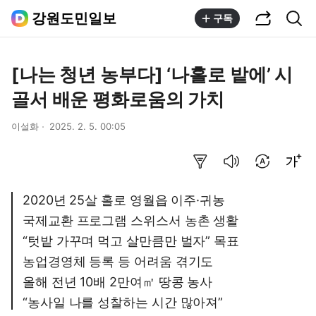
공유하기
통합검색
강원도민일보
구독
[나는 청년 농부다] ‘나홀로 밭에’ 시
골서 배운 평화로움의 가치
이설화
2025. 2. 5. 00:05
요약보기
음성으로 듣기
번역 설정
글씨크기 조절하기
2020년 25살 홀로 영월읍 이주·귀농
국제교환 프로그램 스위스서 농촌 생활
“텃밭 가꾸며 먹고 살만큼만 벌자” 목표
농업경영체 등록 등 어려움 겪기도
올해 전년 10배 2만여㎡ 땅콩 농사
“농사일 나를 성찰하는 시간 많아져”