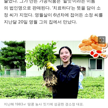
줄었다. 그가 만든 가공식품은 ‘힐잇’이라는 이름
의 법인명으로 판매된다. ‘치료하다’는 뜻을 담아 소
정 씨가 지었다. 영월살이 6년차에 접어든 소정 씨를
지난달 20일 영월 그의 집에서 만났다.
이미지 크게 보기
지난해 1983㎡ 땅콩 농사 짓기에 성공한 경소정 대표.