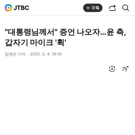
공유하기
통합검색
JTBC
구독
"대통령님께서" 증언 나오자…윤 측,
갑자기 마이크 '휙'
임예은 기자
2025. 2. 4. 19:19
번역 설정
글씨크기 조절하기