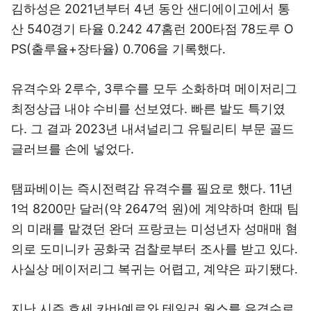
김하성은 2021년부터 4년 동안 샌디에이고에서 통
산 540경기 타율 0.242 47홈런 200타점 78도루 O
PS(출루율+장타율) 0.706을 기록했다.
유격수와 2루수, 3루수를 모두 소화하며 메이저리그
최정상급 내야 수비를 선보였다. 빠른 발도 특기였
다. 그 결과 2023년 내셔널리그 유틸리티 부문 골드
글러브를 손에 넣었다.
탬파베이는 즉시전력감 유격수를 필요로 했다. 11년
1억 8200만 달러(약 2647억 원)에 계약하며 한때 팀
의 미래를 맡겼던 완더 프랑코는 미성년자 성매매 혐
의로 도미니카 공화국 검찰로부터 조사를 받고 있다.
사실상 메이저리그 복귀는 어렵고, 계약은 파기됐다.
지난 시즌 호세 카바예로와 테일러 월스를 유격수로