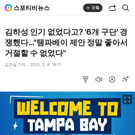
공유하기
통합검색
스포티비뉴스
구독
김하성 인기 없었다고? '6개 구단' 경
쟁했다…"탬파베이 제안 정말 좋아서
거절할 수 없었다"
김건일 기자
2025. 2. 4. 19:11
요약보기
음성으로 듣기
번역 설정
글씨크기 조절하기
이미지 크게 보기