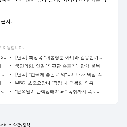
 금지.
로 이동합니다.
[단독] "한국에 좋은 기억"…미 대사 덕담 2시간 뒤 터진 '계엄' | JTBC 뉴스
[단독] 최상목 "대통령뿐 아니라 김용현까지 말렸지만…'돌이킬 수 없다'며 뿌리쳐" | JTBC 뉴스
"고도의 통치행위" 옹호하던 이상민도 "계엄 내용 알았다면.." | JTBC 뉴스
국민의힘, 연일 '재판관 흔들기'…탄핵 불복 위한 밑자락? | JTBC 뉴스
"윤석열이 탄핵당해야 돼" 녹취까지 폭로…극우 유튜버 '분열' | JTBC 뉴스
[단독] "한국에 좋은 기억"…미 대사 덕담 2시간 뒤 터진 '계엄' | JTBC 뉴스
"고도의 통치행위" 옹호하던 이상민도 "계엄 내용 알았다면.." | JTBC 뉴스
MBC, 故오요안나 '직장 내 괴롭힘 의혹' 관련 진상조사위 구성 | JTBC 뉴스
[단독] 최상목 "대통령뿐 아니라 김용현까지 말렸지만…'돌이킬 수 없다'며 뿌리쳐" | JTBC 뉴스
"윤석열이 탄핵당해야 돼" 녹취까지 폭로…극우 유튜버 '분열' | JTBC 뉴스
서비스 약관/정책