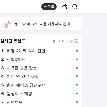
공유하기
검색
구독
뉴스 밖 이야기, 다음 커뮤니티 웹에서 보기
실시간 트렌드
오늘 14:10 기준
툴팁보기
1
하영 4대째 의사 집안
,신규
2
재벌x형사
,상승
3
미 7월 고용 감소
,신규
4
이런 엿 같은 사랑
,하락
5
황희 폐버스 청년주택
,하락
6
김상혁 소개팅
,하락
7
선덕여왕
,신규