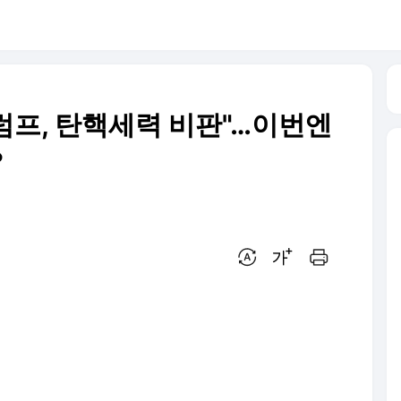
럼프, 탄핵세력 비판"…이번엔
?
번역 설정
글씨크기 조절하기
인쇄하기