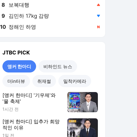
8
보복대행
,상승
9
김민하 17kg 감량
,하락
10
정해인 하영
,신규
JTBC
PICK
앵커 한마디
비하인드 뉴스
더in터뷰
취재썰
밀착카메라
[앵커 한마디] '기우제'와
'물 축제'
1시간 전
[앵커 한마디] 입추가 희망
적인 이유
1일 전