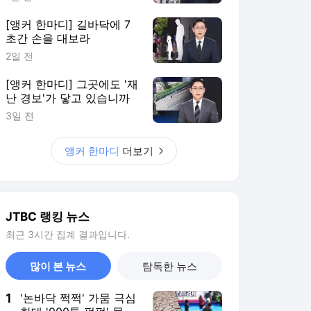
[앵커 한마디] 길바닥에 7
초간 손을 대보라
2일 전
[앵커 한마디] 그곳에도 '재
난 경보'가 닿고 있습니까
3일 전
앵커 한마디
더보기
JTBC 랭킹 뉴스
최근 3시간 집계 결과입니다.
많이 본 뉴스
탐독한 뉴스
1
'논바닥 쩍쩍' 가뭄 극심