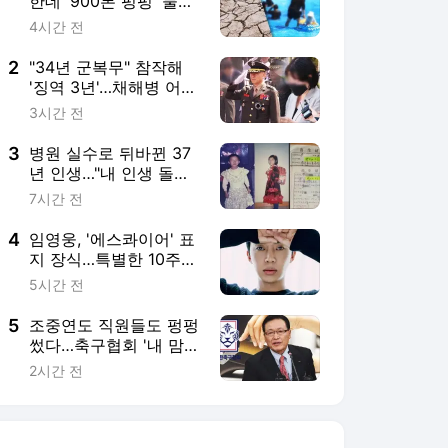
한데 '900톤 펑펑' 물축
제…같은 밀양
4시간 전
2
"34년 군복무" 참작해
'징역 3년'…채해병 어머
니 "어떻게 이래"
3시간 전
3
병원 실수로 뒤바뀐 37
년 인생…"내 인생 돌려
내" 소송 제기
7시간 전
4
임영웅, '에스콰이어' 표
지 장식…특별한 10주년
기념
5시간 전
5
조중연도 직원들도 펑펑
썼다…축구협회 '내 맘대
로 법카'
2시간 전