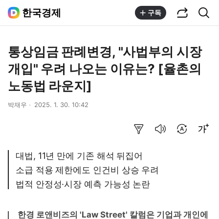
공유하기
통합검색
한국경제
구독
통상임금 판례변경, "사법부의 시장
개입" 우려 나오는 이유는? [율촌의
노동법 라운지]
박재우
2025. 1. 30. 10:42
요약보기
음성으로 듣기
번역 설정
글씨크기 조절하기
대법, 11년 만에 기존 해석 뒤집어
소급 적용 제한에도 인건비 상승 우려
법적 안정성·시장 예측 가능성 논란
한경 로앤비즈의 'Law Street' 칼럼은 기업과 개인에