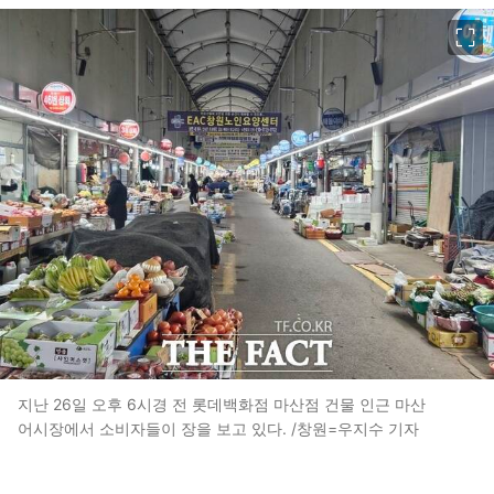
이미지 크게 보기
지난 26일 오후 6시경 전 롯데백화점 마산점 건물 인근 마산
어시장에서 소비자들이 장을 보고 있다. /창원=우지수 기자