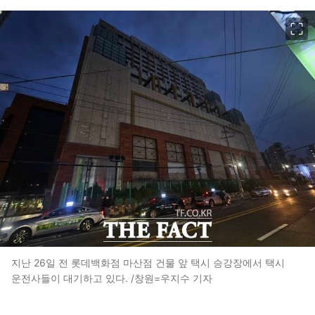
이미지 크게 보기
지난 26일 전 롯데백화점 마산점 건물 앞 택시 승강장에서 택시
운전사들이 대기하고 있다. /창원=우지수 기자