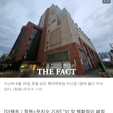
지난해 6월 30일 문을 닫은 롯데백화점 마산점 1층에 불이 켜져
있다. /창원=우지수 기자
[더팩트｜창원=우지수 기자] "이 앞 백화점이 폐점