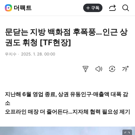
공유하기
통합검색
더팩트
구독
문닫는 지방 백화점 후폭풍…인근 상
권도 휘청 [TF현장]
우지수
2025. 1. 28. 00:00
요약보기
음성으로 듣기
번역 설정
글씨크기 조절하기
지난해 6월 영업 종료, 상권 유동인구·매출액 대폭 감
소
오프라인 매장 더 줄어든다…지자체 협력 필요성 제기
이미지 크게 보기