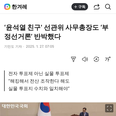
공유하기
통합검색
한겨레
구독
‘윤석열 친구’ 선관위 사무총장도 ‘부
정선거론’ 반박했다
기민도 기자
2025. 1. 27. 07:05
요약보기
음성으로 듣기
번역 설정
글씨크기 조절하기
전자 투표제 아닌 실물 투표제
“해킹해서 전산 조작한다 해도
실물 투표지 수치와 일치해야”
이미지 크게 보기