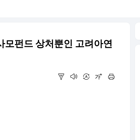
와 사모펀드 상처뿐인 고려아연
요약보기
음성으로 듣기
번역 설정
글씨크기 조절하기
인쇄하기