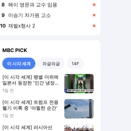
8
해이 영문과 교수 임용
,신규
9
이승기 차가원 고소
,신규
10
재벌x형사 2
,신규
MBC
PICK
이 시각 세계
와글와글
14F
[이 시각 세계] 땡볕 더위에
일본서 등장한 '인간 냉장
고'
1일 전
[이 시각 세계] 트럼프 전용
헬기 이륙 중 '아찔한 순간'
1일 전
[이 시각 세계] 러시아선