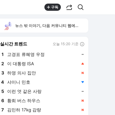
공유하기
검색
구독
뉴스 밖 이야기, 다음 커뮤니티 웹에서 보기
실시간 트렌드
오늘 15:20 기준
툴팁보기
1
고경표 류혜영 우정
,유지
2
이 대통령 ISA
,상승
3
하영 의사 집안
,신규
4
샤이니 민호
,하락
5
이런 엿 같은 사랑
,유지
6
황희 버스 하우스
,신규
7
김민하 17kg 감량
,신규