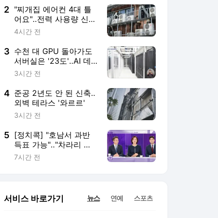
2
"찌개집 에어컨 4대 틀
어요"‥전력 사용량 신기
록 세우나?
4시간 전
3
수천 대 GPU 돌아가도
서버실은 '23도'‥AI 데
이터센터를 식혀라!
3시간 전
4
준공 2년도 안 된 신축‥
외벽 테라스 '와르르'
3시간 전
5
[정치콕] "호남서 과반
득표 가능"‥"차라리 그
래야 분당 안 돼"
7시간 전
서비스 바로가기
뉴스
연예
스포츠