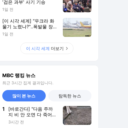
'검은 과부' 사기 기승
1일 전
[이 시각 세계] "우크라 화
물기 노렸나?"‥폭발물 장
착 드론 발견
1일 전
이 시각 세계
더보기
MBC 랭킹 뉴스
최근 3시간 집계 결과입니다.
많이 본 뉴스
탐독한 뉴스
1
[바로간다] "다음 주까
지 비 안 오면 다 죽어"
폭염+가뭄, 유례없는 복
3시간 전
합 기후재난