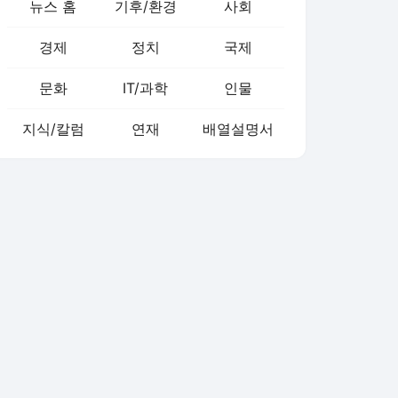
뉴스 홈
기후/환경
사회
경제
정치
국제
문화
IT/과학
인물
지식/칼럼
연재
배열설명서