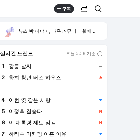
공유하기
검색
구독
뉴스 밖 이야기, 다음 커뮤니티 웹에서 보기
실시간 트렌드
오늘 5:58 기준
툴팁보기
1
강릉 날씨
,유지
2
황희 청년 버스 하우스
,상승
3
재벌 형사 시즌2
,하락
4
이런 엿 같은 사랑
,하락
5
이정후 결승타
,신규
6
이 대통령 제도 점검
,신규
7
하리수 미키정 이혼 이유
,하락