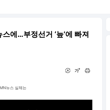
짜뉴스에…부정선거 ‘늪’에 빠져
번역 설정
글씨크기 조절하기
인쇄하기
HMN뉴스 실체는