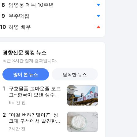
8
임영웅 데뷔 10주년
,하락
9
우주떡집
,하락
10
하영 배우
,상승
경향신문 랭킹 뉴스
최근 3시간 집계 결과입니다.
많이 본 뉴스
탐독한 뉴스
1
구호물품 고마운줄 모르
고···한국이 보낸 생수에
“변기 내리는 물” 일본의
6시간 전
‘혐한’은 어떻게 일상이
됐나 [이윤정 기자의 소
2
“이걸 버려? 말아?”···싱
소월드]
크대 구석에서 발견한 3
년 묵은 베이킹소다·과
7시간 전
탄산소다 쓸 수 있을까