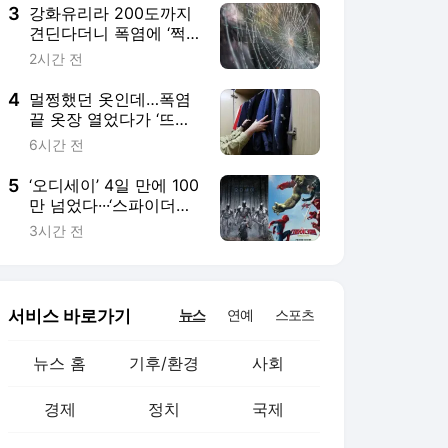
3
강화유리라 200도까지
견딘다더니 폭염에 ‘쩍’···
산산조각 주의보
2시간 전
4
멀쩡했던 옷인데…폭염
끝 옷장 열었다가 ‘뜨악’
곰팡이 가 왜 거기서 나
6시간 전
와
5
‘오디세이’ 4일 만에 100
만 넘었다···‘스파이더맨
4’는 초고속 500만 돌파
3시간 전
서비스 바로가기
뉴스
연예
스포츠
뉴스 홈
기후/환경
사회
경제
정치
국제