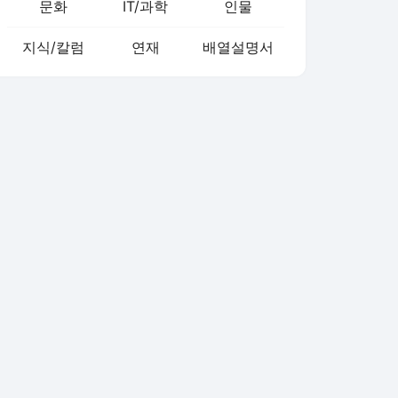
문화
IT/과학
인물
지식/칼럼
연재
배열설명서