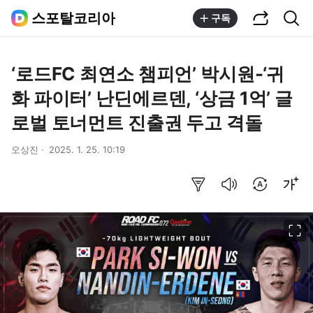
공유하기
통합검색
스포탈코리아
구독
‘로드FC 최연소 챔피언’ 박시원-‘귀
화 파이터’ 난딘에르덴, ‘상금 1억’ 글
로벌 토너먼트 진출권 두고 격돌
오상진
2025. 1. 25. 10:19
요약보기
음성으로 듣기
번역 설정
글씨크기 조절하기
이미지 크게 보기