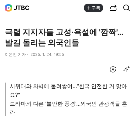
공유하기
통합검색
JTBC
구독
극렬 지지자들 고성·욕설에 '깜짝'…
발길 돌리는 외국인들
이은진 기자
2025. 1. 24. 19:55
번역 설정
글씨크기 조절하기
시위대와 차벽에 둘려쌓여…"한국 안전한 거 맞아
요?"
드라마와 다른 '불안한 풍경'…외국인 관광객들 혼
란