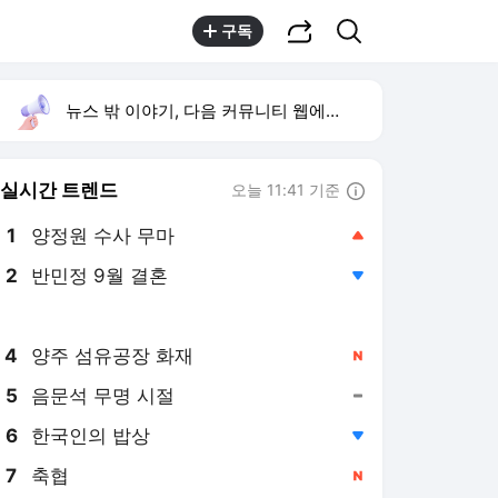
공유하기
검색
구독
뉴스 밖 이야기, 다음 커뮤니티 웹에서 보기
실시간 트렌드
오늘 11:41 기준
툴팁보기
1
양정원 수사 무마
,상승
2
반민정 9월 결혼
,하락
3
휴젤 상반기 실적
,하락
4
양주 섬유공장 화재
,신규
5
음문석 무명 시절
,유지
6
한국인의 밥상
,하락
7
축협
,신규