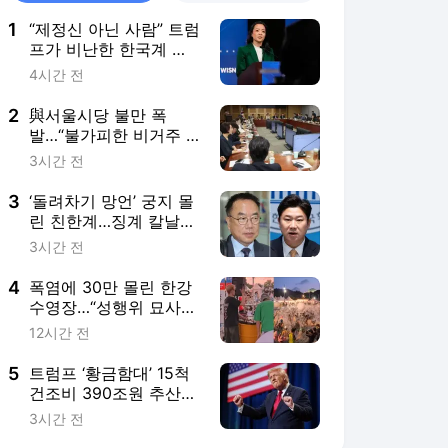
1
“제정신 아닌 사람” 트럼
프가 비난한 한국계 정
치인 누구?
4시간 전
2
與서울시당 불만 폭
발…“불가피한 비거주 1
주택자 보호해야”
3시간 전
3
‘돌려차기 망언’ 궁지 몰
린 친한계…징계 칼날
앞에 “형평성 맞나”
3시간 전
4
폭염에 30만 몰린 한강
수영장…“성행위 묘사
음악 막아달라”
12시간 전
5
트럼프 ‘황금함대’ 15척
건조비 390조원 추산…
실현성 의문
3시간 전