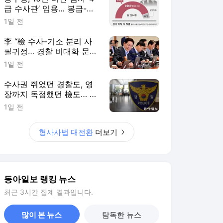
급 수사관’ 임용… 봉급-정
년은 유지[형사사법 대전
1일 전
환, 미완의 출발/①]
李 “檢 수사-기소 분리 사
필귀정… 경찰 비대화 문제
보완 필요”[형사사법 대전
1일 전
환, 미완의 출발/①]
수사권 쥐었던 경찰도, 영
장까지 독점했던 檢도… 권
력집중 견제대상 돼[형사사
1일 전
법 대전환, 미완의 출발/
①]
형사사법 대전환
더보기
동아일보 랭킹 뉴스
최근 3시간 집계 결과입니다.
많이 본 뉴스
탐독한 뉴스