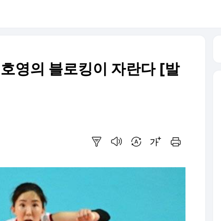
정호영의 블로킹이 자란다 [발
요약보기
음성으로 듣기
번역 설정
글씨크기 조절하기
인쇄하기