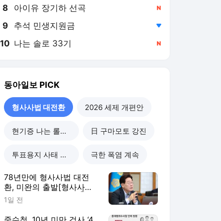
8
아이유 장기하 선곡
,신규
9
추석 민생지원금
,하락
10
나는 솔로 33기
,신규
동아일보
PICK
형사사법 대전환
2026 세제 개편안
현기증 나는 롤러코스피
日 구마모토 강진
투표용지 사태 후폭풍
극한 폭염 계속
78년만에 형사사법 대전
환, 미완의 출발[형사사법
대전환, 미완의 출발/①]
1일 전
중수청, 10년 미만 검사 ‘4