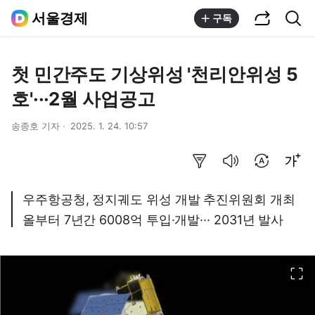
공유하기
통합검색
서울경제
구독
첫 민간주도 기상위성 '천리안위성 5
호'···2월 사업공고
송종호 기자
2025. 1. 24. 10:57
요약보기
음성으로 듣기
번역 설정
글씨크기 조절하기
우주항공청, 정지궤도 위성 개발 추진위원회 개최
올부터 7년간 6008억 투입·개발··· 2031년 발사
이미지 크게 보기