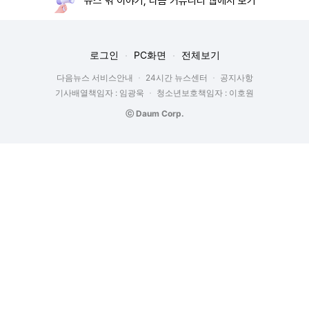
뉴스 밖 이야기, 다음 커뮤니티 웹에서 보기
로그인
PC화면
전체보기
다음뉴스 서비스안내
24시간 뉴스센터
공지사항
기사배열책임자 : 임광욱
청소년보호책임자 : 이호원
ⓒ Daum Corp.