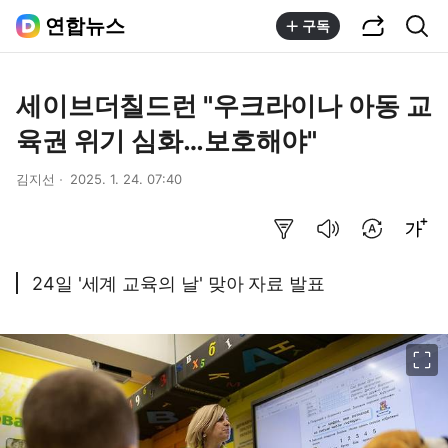
공유하기
통합검색
연합뉴스
구독
세이브더칠드런 "우크라이나 아동 교
육권 위기 심화…보호해야"
김지선
2025. 1. 24. 07:40
요약보기
음성으로 듣기
번역 설정
글씨크기 조절하기
24일 '세계 교육의 날' 맞아 자료 발표
이미지 크게 보기