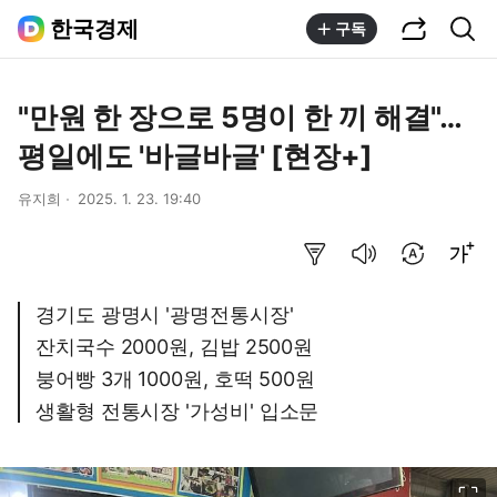
공유하기
통합검색
한국경제
구독
"만원 한 장으로 5명이 한 끼 해결"…
평일에도 '바글바글' [현장+]
유지희
2025. 1. 23. 19:40
요약보기
음성으로 듣기
번역 설정
글씨크기 조절하기
경기도 광명시 '광명전통시장'
잔치국수 2000원, 김밥 2500원
붕어빵 3개 1000원, 호떡 500원
생활형 전통시장 '가성비' 입소문
이미지 크게 보기