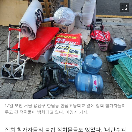
이미지 크게 보기
17일 오전 서울 용산구 한남동 한남초등학교 옆에 집회 참가자들이
두고 간 적치물이 방치되고 있다. 이영기 기자.
집회 참가자들의 불법 적치물들도 있었다. ‘내란수괴