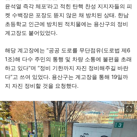
윤석열 즉각 체포’라고 적힌 탄핵 찬성 지지자들의 피
켓 수백장은 포장도 뜯지 않은 채 방치된 상태. 한남
초등학교 인근에 방치된 적치물에는 용산구의 정비
계고장도 붙어있었다.
해당 계고장에는 “공공 도로를 무단점유(도로법 제6
1조)해 다수 주민의 통행 및 차량 소통에 불편을 초래
하고 있다”며 “정비 기한까지 자진 정비해주길 바란
다”고 쓰여 있었다. 용산구는 계고장을 통해 19일까
지 자진 정비할 것을 요청했다.
이미지 크게 보기