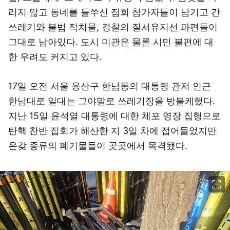
리지 않고 동네를 들쑤신 집회 참가자들이 남기고 간
쓰레기와 불법 적치물, 경찰의 질서유지선 파편들이
그대로 남아있다. 도시 미관은 물론 시민 불편에 대
한 우려도 커지고 있다.
17일 오전 서울 용산구 한남동의 대통령 관저 인근
한남대로 일대는 그야말로 쓰레기장을 방불케했다.
지난 15일 윤석열 대통령에 대한 체포 영장 집행으로
탄핵 찬반 집회가 해산한 지 3일 차에 접어들었지만
온갖 종류의 폐기물들이 곳곳에서 목격됐다.
이미지 크게 보기