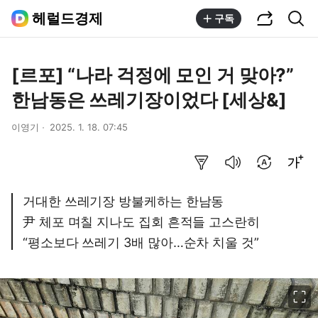
공유하기
통합검색
헤럴드경제
구독
[르포] “나라 걱정에 모인 거 맞아?”
한남동은 쓰레기장이었다 [세상&]
이영기
2025. 1. 18. 07:45
요약보기
음성으로 듣기
번역 설정
글씨크기 조절하기
거대한 쓰레기장 방불케하는 한남동
尹 체포 며칠 지나도 집회 흔적들 고스란히
“평소보다 쓰레기 3배 많아…순차 치울 것”
이미지 크게 보기