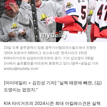
23일 오후 광주광역시 임동 광주기아챔피언스필드에서 진행된
'2024 프로야구 KBO리그 포스트시즌' 한국시리즈 2차전
KIA타이거즈와 삼성라이온즈와의 경기. 기아 김도영이 2회말
2사에서 솔로홈런을 터뜨린뒤 환호하고 있다./광주=송일섭 기자
andlyu@mydaily.co.kr
[마이데일리 = 김진성 기자] “실책 때문에 빼면, (김)
도영이는 없었지.”
KIA 타이거즈의 2024시즌 최대 아킬레스건은 실책