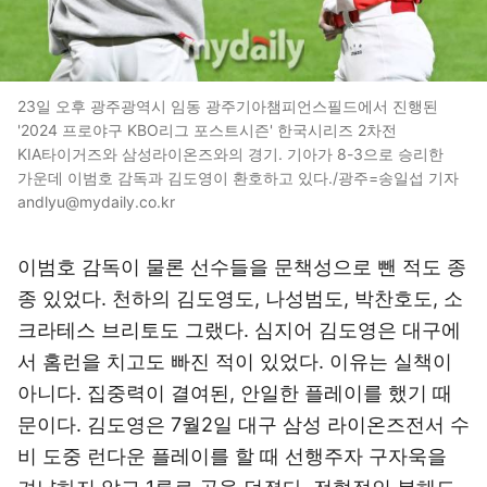
23일 오후 광주광역시 임동 광주기아챔피언스필드에서 진행된
'2024 프로야구 KBO리그 포스트시즌' 한국시리즈 2차전
KIA타이거즈와 삼성라이온즈와의 경기. 기아가 8-3으로 승리한
가운데 이범호 감독과 김도영이 환호하고 있다./광주=송일섭 기자
andlyu@mydaily.co.kr
이범호 감독이 물론 선수들을 문책성으로 뺀 적도 종
종 있었다. 천하의 김도영도, 나성범도, 박찬호도, 소
크라테스 브리토도 그랬다. 심지어 김도영은 대구에
서 홈런을 치고도 빠진 적이 있었다. 이유는 실책이
아니다. 집중력이 결여된, 안일한 플레이를 했기 때
문이다. 김도영은 7월2일 대구 삼성 라이온즈전서 수
비 도중 런다운 플레이를 할 때 선행주자 구자욱을