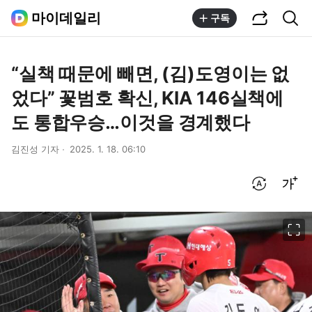
공유하기
통합검색
마이데일리
구독
“실책 때문에 빼면, (김)도영이는 없
었다” 꽃범호 확신, KIA 146실책에
도 통합우승…이것을 경계했다
김진성 기자
2025. 1. 18. 06:10
번역 설정
글씨크기 조절하기
이미지 크게 보기