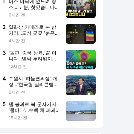
1
버스 바닥에 엎드려 청
소...그 분, 찾았습니다
[여기,잇슈]
6시간 전
2
열화상 카메라로 본 밤
거리...도심 곳곳 '붉은
색'
4시간 전
3
'돌핀' 중국 상륙, 끝 아
니다...벌써 두려워지는
시나리오 [Y녹취록]
12시간 전
4
수원시 '하늘편의점' 개
장..."한국형 실리콘밸리
도약"
6시간 전
5
댐 붕괴로 북 군사기지
'물바다'...수백 채 파괴
에도 당국은 '침묵'
15시간 전