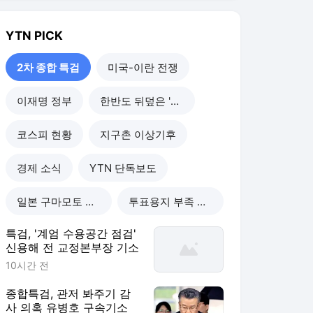
YTN
PICK
2차 종합 특검
미국-이란 전쟁
이재명 정부
한반도 뒤덮은 '폭염'
코스피 현황
지구촌 이상기후
경제 소식
YTN 단독보도
일본 구마모토 강진
투표용지 부족 사태
특검, '계엄 수용공간 점검'
신용해 전 교정본부장 기소
10시간 전
종합특검, 관저 봐주기 감
사 의혹 유병호 구속기소