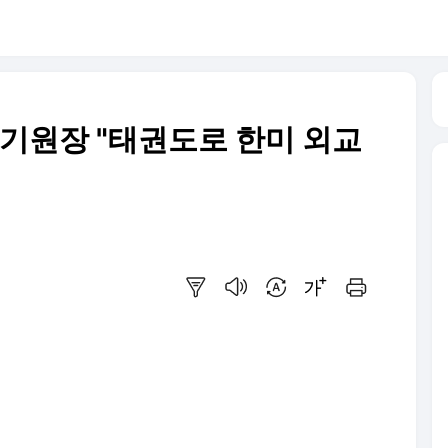
국기원장 "태권도로 한미 외교
요약보기
음성으로 듣기
번역 설정
글씨크기 조절하기
인쇄하기