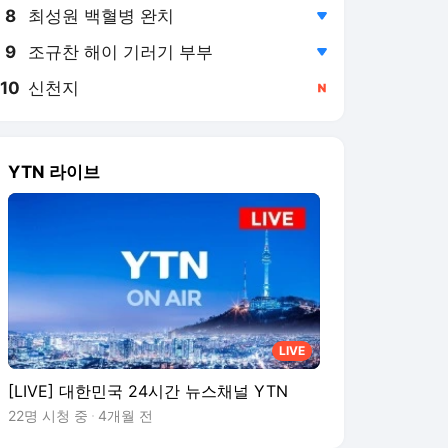
8
최성원 백혈병 완치
,하락
9
조규찬 해이 기러기 부부
,하락
10
신천지
,신규
YTN 라이브
LIVE
[LIVE] 대한민국 24시간 뉴스채널 YTN
22명 시청 중
4개월 전