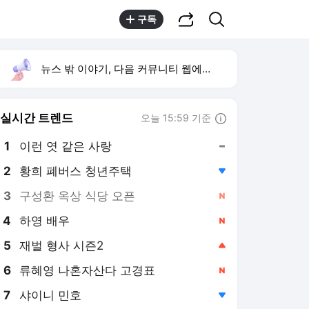
공유하기
검색
구독
뉴스 밖 이야기, 다음 커뮤니티 웹에서 보기
실시간 트렌드
오늘 15:59 기준
툴팁보기
1
이런 엿 같은 사랑
,유지
2
황희 폐버스 청년주택
,하락
3
구성환 옥상 식당 오픈
,신규
4
하영 배우
,신규
5
재벌 형사 시즌2
,상승
6
류혜영 나혼자산다 고경표
,신규
7
샤이니 민호
,하락