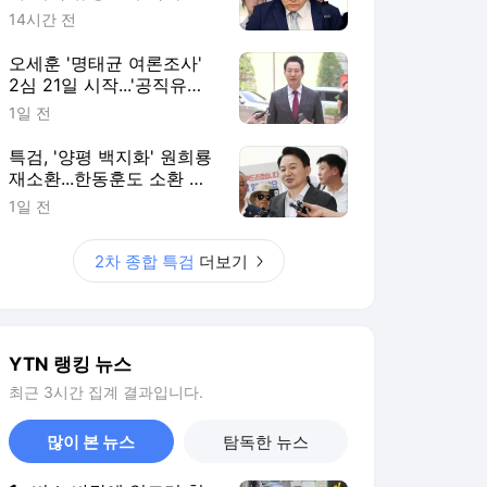
14시간 전
오세훈 '명태균 여론조사'
2심 21일 시작...'공직유지'
관건
1일 전
특검, '양평 백지화' 원희룡
재소환...한동훈도 소환 통
보
1일 전
2차 종합 특검
더보기
YTN 랭킹 뉴스
최근 3시간 집계 결과입니다.
많이 본 뉴스
탐독한 뉴스