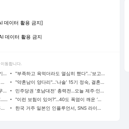
AI 데이터 활용 금지]
 AI 데이터 활용 금지
 이동합니다.
“아침밥 안 해주는 여자, 바람피울 듯”… 기안84, 발언 뭇매
"부족하고 욕먹더라도 열심히 했다"…'보고타' 흥행 참패에 송중기 울컥
'불륜' 김민희·홍상수, 임신 6개월? "올봄 출산 앞둬"
"약혼남이 양다리"…'나솔' 15기 정숙, 결혼 앞두고 '환승연애' 논란
구혜선 "머리 안 감아 모자 쓰고 방송"…'무성의' 태도 논란
민주당권 '호남대전' 총력전...오늘 제주·인천 발표
다카이치 지진 피해지 방문 영상에 '경악'...日배우도 "미친 짓" 직격
"이런 보험이 있어?”...40도 폭염이 깨운 ‘기후보험' [앵커리포트]
'성 접대' 심판이 맡은 7경기 '무패'..."유흥비로 2억 원 사적 유용"
한국 거주 일본인 인플루언서, SNS 라이브방송 도중 사망