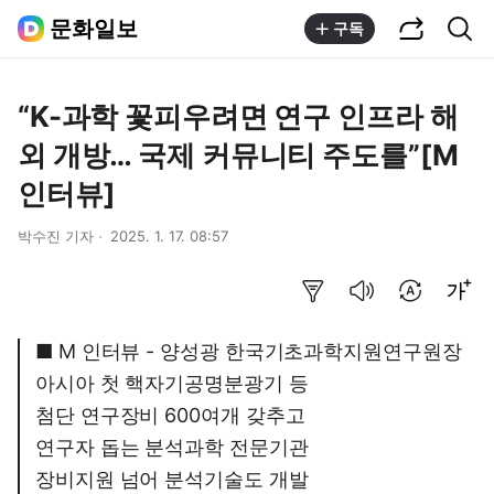
공유하기
통합검색
문화일보
구독
“K-과학 꽃피우려면 연구 인프라 해
외 개방… 국제 커뮤니티 주도를”[M
인터뷰]
박수진 기자
2025. 1. 17. 08:57
요약보기
음성으로 듣기
번역 설정
글씨크기 조절하기
■ M 인터뷰 - 양성광 한국기초과학지원연구원장
아시아 첫 핵자기공명분광기 등
첨단 연구장비 600여개 갖추고
연구자 돕는 분석과학 전문기관
장비지원 넘어 분석기술도 개발