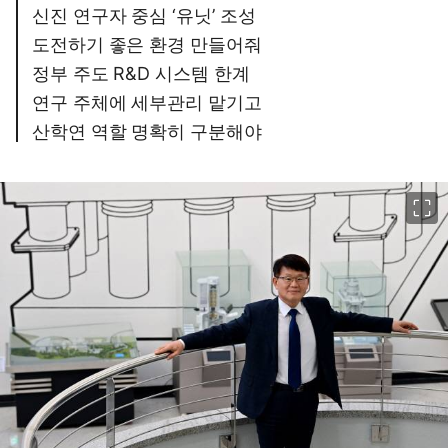
신진 연구자 중심 ‘유닛’ 조성
도전하기 좋은 환경 만들어줘
정부 주도 R&D 시스템 한계
연구 주체에 세부관리 맡기고
산학연 역할 명확히 구분해야
이미지 크게 보기