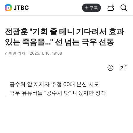
공유하기
통합검색
JTBC
구독
전광훈 "기회 줄 테니 기다려서 효과
있는 죽음을…" 선 넘는 극우 선동
김휘란 기자
2025. 1. 16. 19:08
번역 설정
글씨크기 조절하기
공수처 앞 지지자 추정 60대 분신 시도
극우 유튜버들 "공수처 탓" 나섰지만 정작