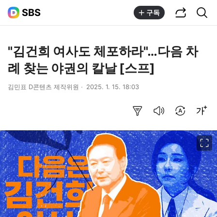
공유하기
통합검색
SBS
구독
"김건희 여사도 체포하라"…다음 차
례 찾는 야권의 칼날 [스프]
김민표 D콘텐츠 제작위원
2025. 1. 15. 18:03
요약보기
음성으로 듣기
번역 설정
글씨크기 조절하기
이미지 크게 보기