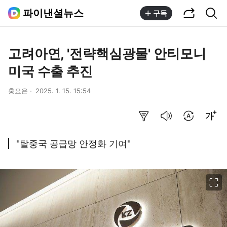
공유하기
통합검색
파이낸셜뉴스
구독
고려아연, '전략핵심광물' 안티모니
미국 수출 추진
홍요은
2025. 1. 15. 15:54
요약보기
음성으로 듣기
번역 설정
글씨크기 조절하기
"탈중국 공급망 안정화 기여"
이미지 크게 보기