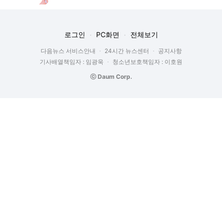
로그인
PC화면
전체보기
다음뉴스 서비스안내
24시간 뉴스센터
공지사항
기사배열책임자 : 임광욱
청소년보호책임자 : 이호원
ⓒ Daum Corp.