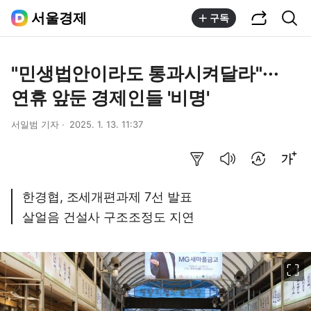
공유하기
통합검색
서울경제
구독
"민생법안이라도 통과시켜달라"···
연휴 앞둔 경제인들 '비명'
서일범 기자
2025. 1. 13. 11:37
요약보기
음성으로 듣기
번역 설정
글씨크기 조절하기
한경협, 조세개편과제 7선 발표
살얼음 건설사 구조조정도 지연
이미지 크게 보기